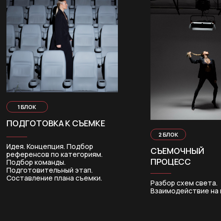
НАСТЯ БЕБЯКИНА
ФОТОГРАФ, СОЗДАТЕЛЬ
ШКОЛЫ ФОТОГРАФИИ
#BI13PRO
INSTAGRAM
“
МОЙ САМЫЙ ГЛАВНЫЙ
ПРОЕКТ - ЭТО МОЙ
ЛИЧНЫЙ БРЕНД
”
Подробнее о моём пути
фотографа и создании