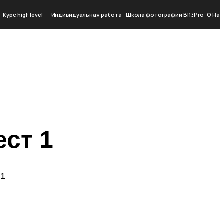
Курс high level
Индивидуальная работа
Школа фотографии BI13Pro
О На